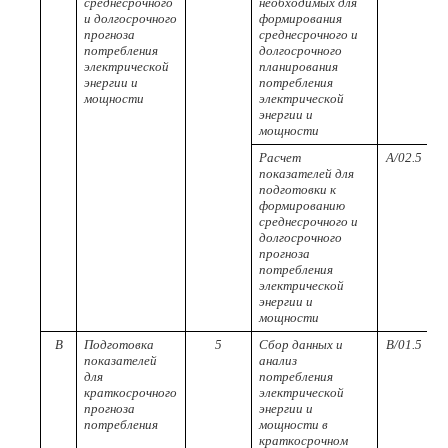
среднесрочного
необходимых для
и долгосрочного
формирования
прогноза
среднесрочного и
потребления
долгосрочного
электрической
планирования
энергии и
потребления
мощности
электрической
энергии и
мощности
Расчет
A/02.5
показателей для
подготовки к
формированию
среднесрочного и
долгосрочного
прогноза
потребления
электрической
энергии и
мощности
В
Подготовка
5
Сбор данных и
B/01.5
показателей
анализ
для
потребления
краткосрочного
электрической
прогноза
энергии и
потребления
мощности в
краткосрочном