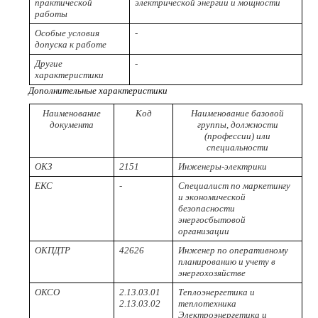
практической
электрической энергии и мощности
работы
Особые условия
-
допуска к работе
Другие
-
характеристики
Дополнительные характеристики
Наименование
Код
Наименование базовой
документа
группы, должности
(профессии) или
специальности
ОКЗ
2151
Инженеры-электрики
ЕКС
-
Специалист по маркетингу
и экономической
безопасности
энергосбытовой
организации
ОКПДТР
42626
Инженер по оперативному
планированию и учету в
энергохозяйстве
ОКСО
2.13.03.01
Теплоэнергетика и
2.13.03.02
теплотехника
Электроэнергетика и