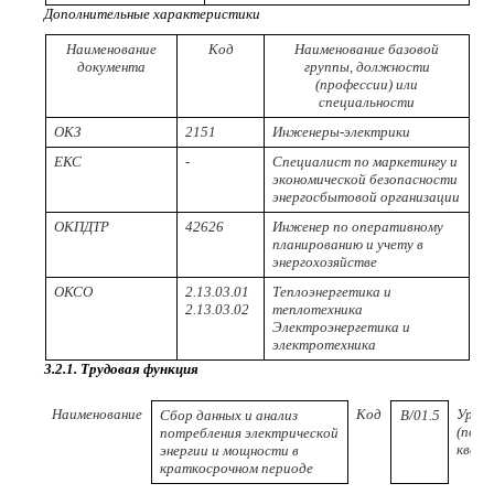
Дополнительные характеристики
Наименование
Код
Наименование базовой
документа
группы, должности
(профессии) или
специальности
ОКЗ
2151
Инженеры-электрики
ЕКС
-
Специалист по маркетингу и
экономической безопасности
энергосбытовой организации
ОКПДТР
42626
Инженер по оперативному
планированию и учету в
энергохозяйстве
ОКСО
2.13.03.01
Теплоэнергетика и
2.13.03.02
теплотехника
Электроэнергетика и
электротехника
3.2.1. Трудовая функция
Наименование
Код
Урове
Сбор данных и анализ
В/01.5
(поду
потребления электрической
квал
энергии и мощности в
краткосрочном периоде