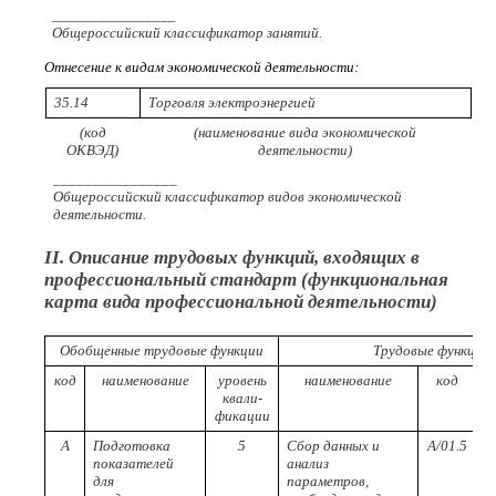
________________
Общероссийский классификатор занятий.
Отнесение к видам экономической деятельности:
35.14
Торговля электроэнергией
(код
(наименование вида экономической
ОКВЭД)
деятельности)
________________
Общероссийский классификатор видов экономической
деятельности.
II. Описание трудовых функций, входящих в
профессиональный стандарт (функциональная
карта вида профессиональной деятельности)
Обобщенные трудовые функции
Трудовые функции
код
наименование
уровень
наименование
код
квали-
фикации
к
А
Подготовка
5
Сбор данных и
A/01.5
показателей
анализ
для
параметров,