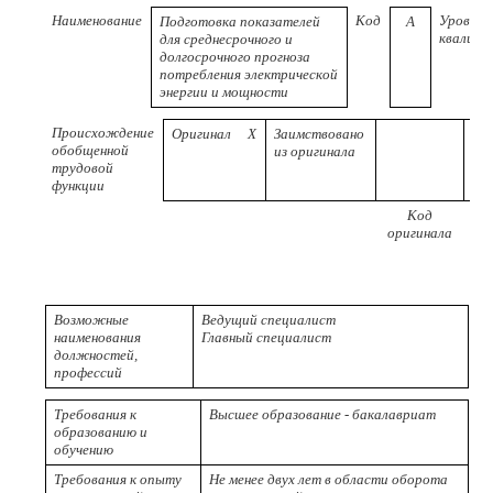
Наименование
Код
Уровень
Подготовка показателей
A
квалифи
для среднесрочного и
долгосрочного прогноза
потребления электрической
энергии и мощности
Происхождение
Оригинал
X
Заимствовано
обобщенной
из оригинала
трудовой
функции
Код
Ре
оригинала
пр
Возможные
Ведущий специалист
наименования
Главный специалист
должностей,
профессий
Требования к
Высшее образование - бакалавриат
образованию и
обучению
Требования к опыту
Не менее двух лет в области оборота