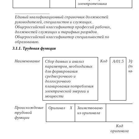
электротехника
________________
Единый квалификационный справочник должностей
руководителей, специалистов и служащих.
Общероссийский классификатор профессий рабочих,
должностей служащих и тарифных разрядов.
Общероссийский классификатор специальностей по
образованию.
3.1.1. Трудовая функция
Наименование
Код
Урове
Сбор данных и анализ
A/01.5
(поду
параметров, необходимых
квал
для формирования
среднесрочного и
долгосрочного
планирования потребления
электрической энергии и
мощности
Происхождение
Оригинал
X
Заимствовано
трудовой
из оригинала
функции
Код
оригинала
п