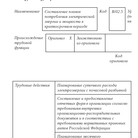
Наименование
Код
Урове
Составление планов
В/02.5
(поду
потребления электрической
квал
энергии и мощности в
краткосрочном периоде
Происхождение
Оригинал
X
Заимствовано
трудовой
из оригинала
функции
Код
оригинала
п
Трудовые действия
Планирование суточного расхода
электроэнергии с почасовой разбивкой
Составление и предоставление
отчетных форм в организации согласно
требованиям внутренних
организационно-распорядительных
документов и в соответствии с
требованиями нормативных правовых
актов Российской Федерации
Планирование месячного