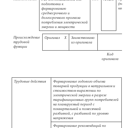
(поду
подготовки к
квал
формированию
среднесрочного и
долгосрочного прогноза
потребления электрической
энергии и мощности
Происхождение
Оригинал
X
Заимствовано
трудовой
из оригинала
функции
Код
оригинала
п
Трудовые действия
Формирование годового объема
товарной продукции в натуральном и
стоимостном выражении по
электрической энергии в разрезе
тарификационных групп потребителей
на планируемый период с
поквартальной и помесячной
разбивкой, с разбивкой по уровню
напряжения
Формирование рекомендаций по