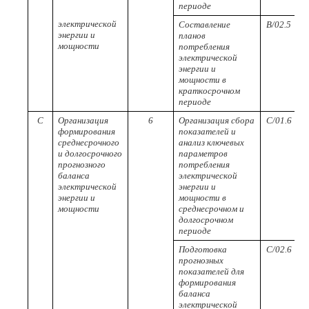
периоде
электрической
Составление
B/02.5
энергии и
планов
мощности
потребления
электрической
энергии и
мощности в
краткосрочном
периоде
С
Организация
6
Организация сбора
C/01.6
формирования
показателей и
среднесрочного
анализ ключевых
и долгосрочного
параметров
прогнозного
потребления
баланса
электрической
электрической
энергии и
энергии и
мощности в
мощности
среднесрочном и
долгосрочном
периоде
Подготовка
C/02.6
прогнозных
показателей для
формирования
баланса
электрической