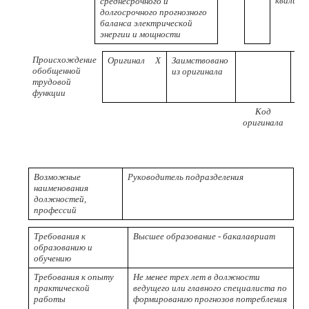
квалифи
среднесрочного и
долгосрочного прогнозного
баланса электрической
энергии и мощности
Происхождение
Оригинал
X
Заимствовано
обобщенной
из оригинала
трудовой
функции
Код
Ре
оригинала
пр
Возможные
Руководитель подразделения
наименования
должностей,
профессий
Требования к
Высшее образование - бакалавриат
образованию и
обучению
Требования к опыту
Не менее трех лет в должности
практической
ведущего или главного специалиста по
работы
формированию прогнозов потребления