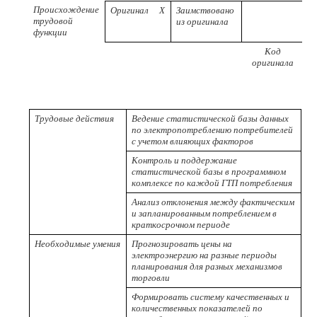
Происхождение
Оригинал
X
Заимствовано
трудовой
из оригинала
функции
Код
оригинала
п
Трудовые действия
Ведение статистической базы данных
по электропотреблению потребителей
с учетом влияющих факторов
Контроль и поддержание
статистической базы в программном
комплексе по каждой ГТП потребления
Анализ отклонения между фактическим
и запланированным потреблением в
краткосрочном периоде
Необходимые умения
Прогнозировать цены на
электроэнергию на разные периоды
планирования для разных механизмов
торговли
Формировать систему качественных и
количественных показателей по