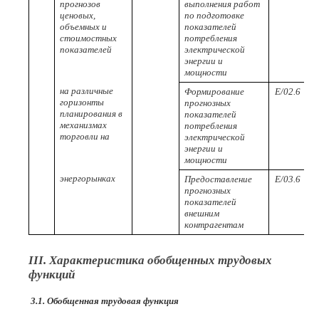
прогнозов
выполнения работ
ценовых,
по подготовке
объемных и
показателей
стоимостных
потребления
показателей
электрической
энергии и
мощности
на различные
Формирование
E/02.6
горизонты
прогнозных
планирования в
показателей
механизмах
потребления
торговли на
электрической
энергии и
мощности
энергорынках
Предоставление
E/03.6
прогнозных
показателей
внешним
контрагентам
III. Характеристика обобщенных трудовых
функций
3.1. Обобщенная трудовая функция