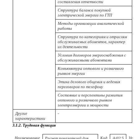
составления отчетности
Структура баланса покупной
электрической энергии по ГТП
Методы организации аналитической
работы
Структура по категориям и отраслям
обслуживаемых абонентов, характер
их деятельности
Условия договоров энергоснабжения с
обслуживаемыми абонентами
Конъюнктура оптового и розничного
рынков энергии
Этика делового общения и ведения
переговоров по телефону
Состояние и перспективы развития
оптового и розничного рынков
электроэнергии и мощности
Другие
-
характеристики
3.1.2. Трудовая функция
Наименование
Код
Урове
Расчет показателей для
A/02.5