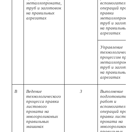
металлопроката,
вспомогательн
труб и заготовок
операций проце
на правильных
правки
агрегатах
металлопрокат
труб и заготов
на правильных
агрегатах
Управление
технологически
процессом прав
металлопрокат
труб и заготов
на правильных
агрегатах
B
Ведение
3
Выполнение
технологического
подготовитель
процесса правки
работ и
листового
вспомогательн
проката на
операций проце
многороликовых
правки листово
правильных
проката на
машинах
многороликовы
правильных