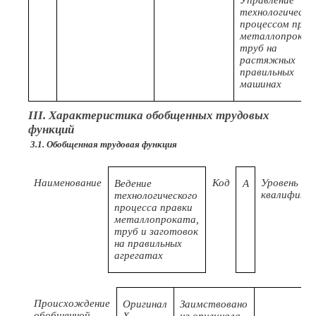
Управление
технологически
процессом прав
металлопрокат
труб на
растяжных
правильных
машинах
III. Характеристика обобщенных трудовых
функций
3.1. Обобщенная трудовая функция
Наименование
Код
Уровень
Ведение
А
квалифика
технологического
процесса правки
металлопроката,
труб и заготовок
на правильных
агрегатах
Происхождение
Оригинал
Заимствовано
обобщенной