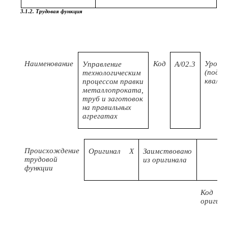
3.1.2. Трудовая функция
Наименование
Код
Уровен
Управление
А/02.3
(подур
технологическим
квали
процессом правки
металлопроката,
труб и заготовок
на правильных
агрегатах
Происхождение
Оригинал
X
Заимствовано
трудовой
из оригинала
функции
Код
оригина