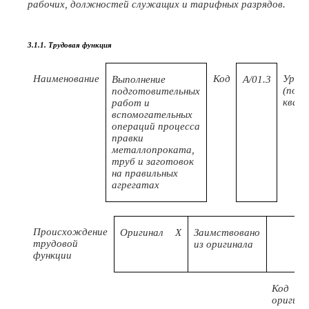
рабочих, должностей служащих и тарифных разрядов.
3.1.1. Трудовая функция
Наименование
Код
Урове
Выполнение
А/01.3
(поду
подготовительных
квал
работ и
вспомогательных
операций процесса
правки
металлопроката,
труб и заготовок
на правильных
агрегатах
Происхождение
Оригинал
X
Заимствовано
трудовой
из оригинала
функции
Код
оригина