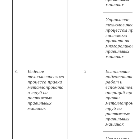
машинах
Управление
технологически
процессом прав
листового
проката на
многороликовы
правильных
машинах
C
Ведение
3
Выполнение
технологического
подготовитель
процесса правки
работ и
металлопроката
вспомогательн
и труб на
операций проце
растяжных
правки
правильных
металлопрокат
машинах
труб на
растяжных
правильных
машинах