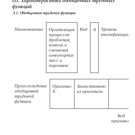
III. Характеристика обобщенных трудовых
функций
3.1. Обобщенная трудовая функция
Наименование
Код
Уровень
Организация
А
квалификации
процессов
дробления,
помола и
смешения
огнеупорных
масс и
порошков
Происхождение
Оригинал
Заимствовано
обобщенной
X
из оригинала
трудовой
функции
Код
оригинала