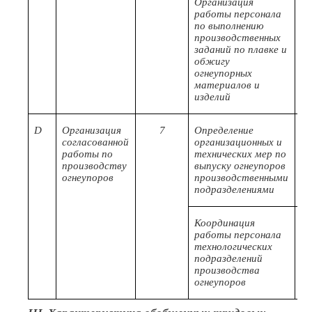
Организация
С/
работы персонала
по выполнению
производственных
заданий по плавке и
обжигу
огнеупорных
материалов и
изделий
D
Организация
7
Определение
D/
согласованной
организационных и
работы по
технических мер по
производству
выпуску огнеупоров
огнеупоров
производственными
подразделениями
Координация
D/
работы персонала
технологических
подразделений
производства
огнеупоров