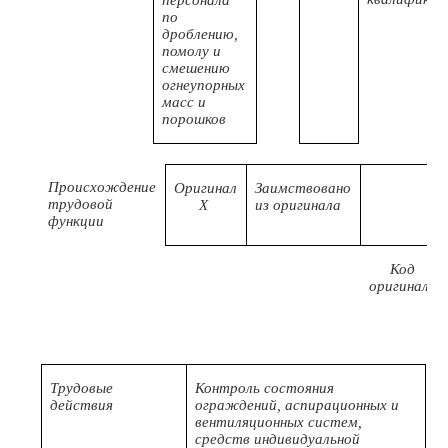
персонала
по
дроблению,
помолу и
смешению
огнеупорных
масс и
порошков
Происхождение
Оригинал
Заимствовано
трудовой
X
из оригинала
функции
Код
оригинала
Трудовые
Контроль состояния
действия
ограждений, аспирационных и
вентиляционных систем,
средств индивидуальной