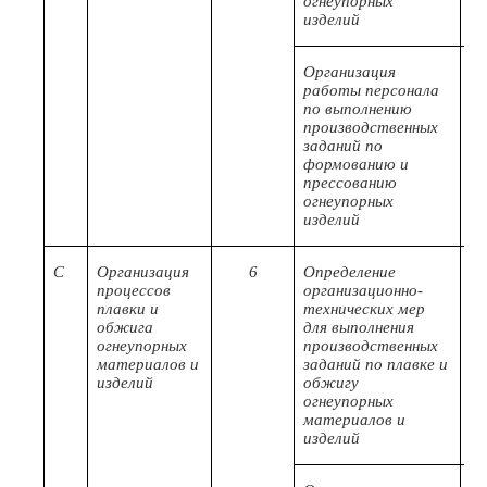
огнеупорных
изделий
Организация
В/
работы персонала
по выполнению
производственных
заданий по
формованию и
прессованию
огнеупорных
изделий
С
Организация
6
Определение
С/
процессов
организационно-
плавки и
технических мер
обжига
для выполнения
огнеупорных
производственных
материалов и
заданий по плавке и
изделий
обжигу
огнеупорных
материалов и
изделий