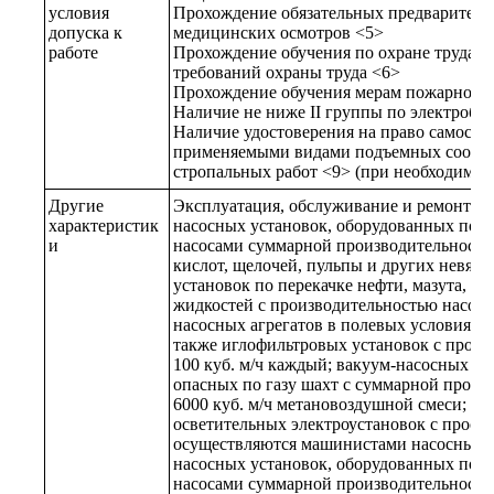
условия
Прохождение обязательных предваритель
допуска к
медицинских осмотров <5>
работе
Прохождение обучения по охране труда и
требований охраны труда <6>
Прохождение обучения мерам пожарной б
Наличие не ниже II группы по электробе
Наличие удостоверения на право самосто
применяемыми видами подъемных сооруже
стропальных работ <9> (при необходимос
Другие
Эксплуатация, обслуживание и ремонт:
характеристик
насосных установок, оборудованных по
и
насосами суммарной производительностью
кислот, щелочей, пульпы и других невязк
установок по перекачке нефти, мазута, см
жидкостей с производительностью насосов 
насосных агрегатов в полевых условиях и
также иглофильтровых установок с произ
100 куб. м/ч каждый; вакуум-насосных ус
опасных по газу шахт с суммарной произ
6000 куб. м/ч метановоздушной смеси; гр
осветительных электроустановок с прост
осуществляются машинистами насосных ус
насосных установок, оборудованных по
насосами суммарной производительностью