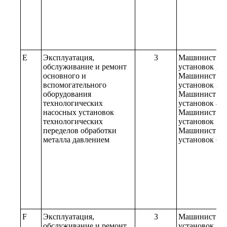
E
Эксплуатация,
3
Машинист на
обслуживание и ремонт
установок 2-г
основного и
Машинист на
вспомогательного
установок 3-г
оборудования
Машинист на
технологических
установок 4-г
насосных установок
Машинист на
технологических
установок 5-г
переделов обработки
Машинист на
металла давлением
установок 6-г
F
Эксплуатация,
3
Машинист на
обслуживание и ремонт
установок 2-г