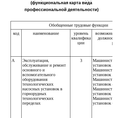
(функциональная карта вида
профессиональной деятельности)
Обобщенные трудовые функции
код
наименование
уровень
возможные 
квалифика
должносте
ции
ра
A
Эксплуатация,
3
Машинист на
обслуживание и ремонт
установок 2-г
основного и
Машинист на
вспомогательного
установок 3-г
оборудования
Машинист на
технологических
установок 4-г
насосных установок в
Машинист на
горнорудных
установок 5-г
технологических
Машинист на
переделах
установок 6-г