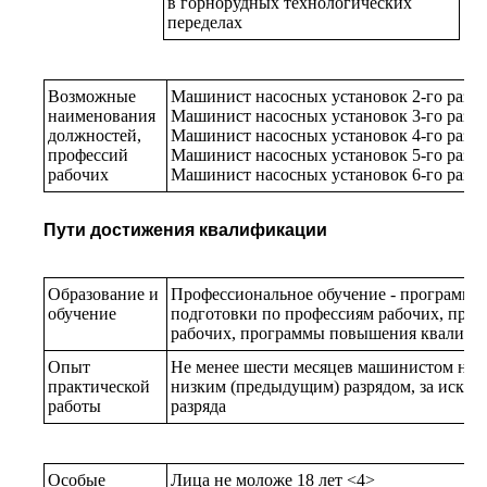
в горнорудных технологических
переделах
Возможные
Машинист насосных установок 2-го разря
наименования
Машинист насосных установок 3-го разря
должностей,
Машинист насосных установок 4-го разря
профессий
Машинист насосных установок 5-го разря
рабочих
Машинист насосных установок 6-го разря
Пути достижения квалификации
Образование и
Профессиональное обучение - программы
обучение
подготовки по профессиям рабочих, про
рабочих, программы повышения квалифи
Опыт
Не менее шести месяцев машинистом насо
практической
низким (предыдущим) разрядом, за искл
работы
разряда
Особые
Лица не моложе 18 лет <4>