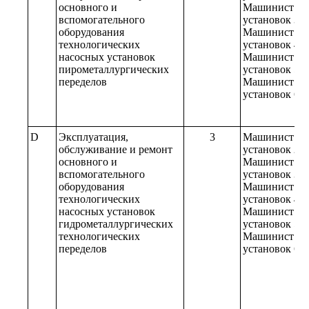
основного и
Машинист на
вспомогательного
установок 3-г
оборудования
Машинист на
технологических
установок 4-г
насосных установок
Машинист на
пирометаллургических
установок 5-г
переделов
Машинист на
установок 6-г
D
Эксплуатация,
3
Машинист на
обслуживание и ремонт
установок 2-г
основного и
Машинист на
вспомогательного
установок 3-г
оборудования
Машинист на
технологических
установок 4-г
насосных установок
Машинист на
гидрометаллургических
установок 5-г
технологических
Машинист на
переделов
установок 6-г