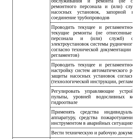
обслуживания и ремонта (не отн
ремонтного персонала и (или) служб
насосных установок, запорной и 
соединение трубопроводов
Проводить текущее и регламентное т
текущие ремонты (не отнесенные к
персонала и (или) служб) сил
электроустановок системы рудничного во
согласно технической документации (т
регламентов)
Проводить текущее и регламентное т
настройку систем автоматического рег
защиты насосных установок согласно
(технологической инструкции, регламен
Регулировать управляющие устройст
пульпы, уровней водосливных кол
гидроотвале
Применять средства индивидуально
аппаратуру, средства пожаротушения
инструментом в аварийных ситуациях
Вести техническую и рабочую докумен