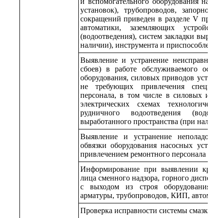
и вспомогательного оборудования насо
установок), трубопроводов, запорно
сокращений приведен в разделе V проф
автоматики, заземляющих устройст
(водоотведения), систем закладки выра
наличии), инструмента и приспособлен
Выявление и устранение неисправносте
сбоев) в работе обслуживаемого осн
оборудования, силовых приводов устано
не требующих привлечения специал
персонала, в том числе в силовых и о
электрических схемах технологичес
рудничного водоотведения (водоот
выработанного пространства (при налич
Выявление и устранение неполадок 
обвязки оборудования насосных уста
привлечением ремонтного персонала
Информирование при выявлении крити
лица сменного надзора, горного диспетче
с выходом из строя оборудования, 
арматуры, трубопроводов, КИП, автома
Проверка исправности системы смазки