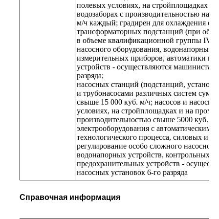
полевых условиях, на стройплощадках и
водозаборах с производительностью насос
м/ч каждый; градирен для охлаждения об
трансформаторных подстанций (при обсл
в объеме квалификационной группы IV),
насосного оборудования, водонапорных у
измерительных приборов, автоматики и 
устройств - осуществляются машинистами
разряда;
насосных станций (подстанций, установо
и трубонасосами различных систем сумм
свыше 15 000 куб. м/ч; насосов и насосны
условиях, на стройплощадках и на пром
производительностью свыше 5000 куб. м/
электрооборудования с автоматическим р
технологического процесса, силовых и ос
регулирование особо сложного насосного
водонапорных устройств, контрольных пр
предохранительных устройств - осущест
насосных установок 6-го разряда
Справочная информация