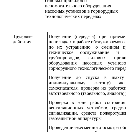
силовых приводов и
вспомогательного оборудования
насосных установок в горнорудных
технологических переделах
Трудовые
Получение (передача) при приеме-с
действия
неполадках в работе обслуживаемого об
по их устранению, о сменном прои
техническое обслуживание и те
трубопроводов, силовых привод
оборудования насосных установок 
горнорудного технологического передел
Получение до спуска в шахту в
индивидуальному жетону) аккуму
самоспасателя, проверка их работоспос
автотабельного (табельного, аналога) уч
Проверка в зоне работ состояния о
вентиляционных устройств, средств 
сигнализации, средств пожаротушени
газозащитной аппаратуры
Проведение ежесменного осмотра обору