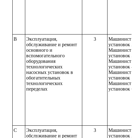
B
Эксплуатация,
3
Машинист на
обслуживание и ремонт
установок 2-г
основного и
Машинист на
вспомогательного
установок 3-г
оборудования
Машинист на
технологических
установок 4-г
насосных установок в
Машинист на
обогатительных
установок 5-г
технологических
Машинист на
переделах
установок 6-г
C
Эксплуатация,
3
Машинист на
обслуживание и ремонт
установок 2-г