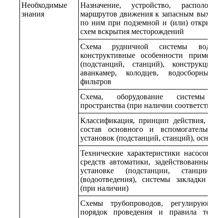
Необходимые
Назначение, устройство, располож
знания
маршрутов движения к запасным выход
по ним при подземной и (или) открыто
схем вскрытия месторождений
Схема рудничной системы водоо
конструктивные особенности примен
(подстанций, станций), конструкц
аванкамер, колодцев, водосборных 
фильтров
Схема, оборудование системы з
пространства (при наличии соответств
Классификация, принцип действия, ко
состав основного и вспомогательно
установок (подстанций, станций), основ
Технические характеристики насосов
средств автоматики, задействованных
установке (подстанции, станции)
(водоотведения), системы закладки в
(при наличии)
Схемы трубопроводов, регулирующе
порядок проведения и правила техн