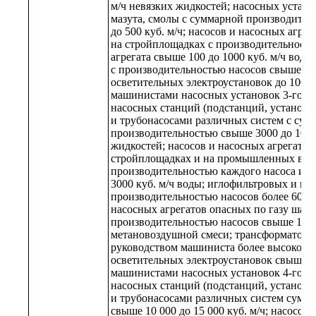
м/ч невязких жидкостей; насосных устано
мазута, смолы с суммарной производител
до 500 куб. м/ч; насосов и насосных агре
на стройплощадках с производительность
агрегата свыше 100 до 1000 куб. м/ч вод
с производительностью насосов свыше 100
осветительных электроустановок до 1000 
машинистами насосных установок 3-го ра
насосных станций (подстанций, установо
и трубонасосами различных систем с сум
производительностью свыше 3000 до 10 00
жидкостей; насосов и насосных агрегатов
стройплощадках и на промышленных водо
производительностью каждого насоса или
3000 куб. м/ч воды; иглофильтровых и ва
производительностью насосов более 600 к
насосных агрегатов опасных по газу шах
производительностью насосов свыше 1800
метановоздушной смеси; трансформаторн
руководством машиниста более высокой 
осветительных электроустановок свыше 1
машинистами насосных установок 4-го ра
насосных станций (подстанций, установо
и трубонасосами различных систем сумм
свыше 10 000 до 15 000 куб. м/ч; насосов 