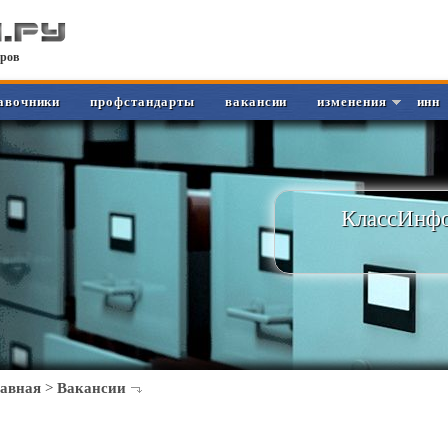
ров
авочники
профстандарты
вакансии
изменения
инн
КлассИнфо
лавная
>
Вакансии