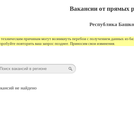
Вакансии от прямых р
Республика Башко
 техническим причинам могут возникнуть перебои с получением данных из баз
пробуйте повторить ваш запрос позднее. Приносим свои извинения.
кансий не найдено