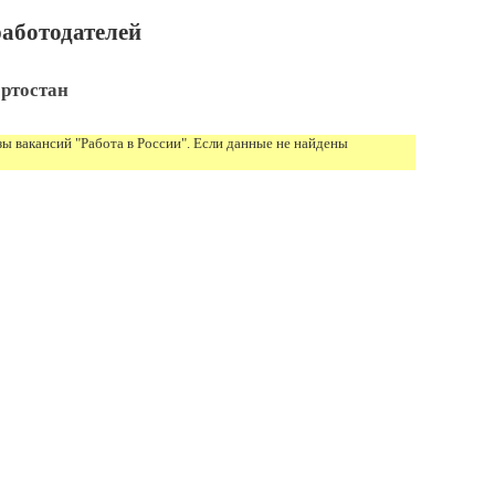
аботодателей
ртостан
ы вакансий "Работа в России". Если данные не найдены