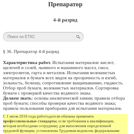
Препаратор
4-й разряд
§ 36. Препаратор 4-й разряд
Характеристика работ.
Испытания материалов: кислот,
щелочей и солей, льняного и машинного масел, смол,
электролитов, гарта и металлов. Испытания волокнистых
материалов и бумаги всех видов на прозрачность и изгиб,
зольность, белизну, сопротивление выщипыванию, гладкость.
Отбор проб бумаги, волокнистых материалов. Сортировка
бумаги с проверкой качества водяного знака.
Должен знать:
основы аналитической химии; правила отбора
проб бумаги; способы проверки качества водяного знака;
правила пользования приборами для испытания материалов.
С 1 июля 2016 года работодатели обязаны применять
профессиональные стандарты
, если требования к квалификации,
которая необходима сотруднику для выполнения определенной
трудовой функции, установлены Трудовым кодексом, федеральными