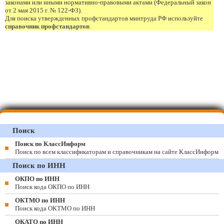
законами или иными нормативно-правовыми актами (Федеральный закон
от 2 мая 2015 г. № 122-ФЗ).
Для поиска утвержденных профстандартов минтруда РФ используйте
справочник профстандартов
.
Поиск
Поиск по КлассИнформ
Поиск по всем классификаторам и справочникам на сайте КлассИнформ
Поиск по ИНН
ОКПО по ИНН
Поиск кода ОКПО по ИНН
ОКТМО по ИНН
Поиск кода ОКТМО по ИНН
ОКАТО по ИНН