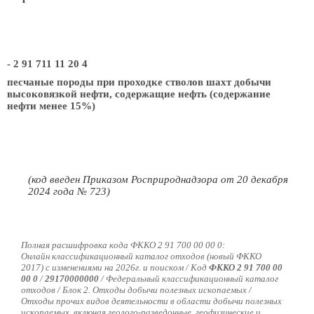
- 2 91 711 11 20 4
песчаные породы при проходке стволов шахт добычи
высоковязкой нефти, содержащие нефть (содержание
нефти менее 15%)
(код введен Приказом Росприроднадзора от 20 декабря
2024 года № 723)
Полная расшифровка кода ФККО 2 91 700 00 00 0:
Онлайн классификационный каталог отходов (новый ФККО
2017) с изменениями на 2026г. и поиском / Код
ФККО 2 91 700 00
00 0
/
29170000000
/
Федеральный классификационный каталог
отходов / Блок 2. Отходы добычи полезных ископаемых /
Отходы прочих видов деятельности в области добычи полезных
ископаемых, включая геолого-разведочные, геофизические и