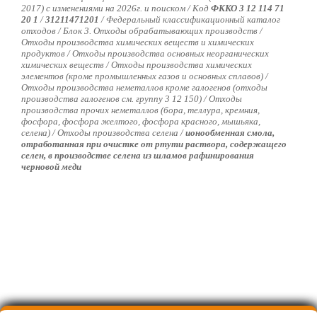
2017) с изменениями на 2026г. и поиском / Код
ФККО 3 12 114 71
20 1
/
31211471201
/
Федеральный классификационный каталог
отходов / Блок 3. Отходы обрабатывающих производств /
Отходы производства химических веществ и химических
продуктов / Отходы производства основных неорганических
химических веществ / Отходы производства химических
элементов (кроме промышленных газов и основных сплавов) /
Отходы производства неметаллов кроме галогенов (отходы
производства галогенов см. группу 3 12 150) / Отходы
производства прочих неметаллов (бора, теллура, кремния,
фосфора, фосфора желтого, фосфора красного, мышьяка,
селена) / Отходы производства селена /
ионообменная смола,
отработанная при очистке от ртути раствора, содержащего
селен, в производстве селена из шламов рафинирования
черновой меди