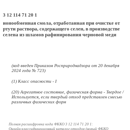
3 12 114 71 20 1
ионообменная смола, отработанная при очистке от
ртути раствора, содержащего селен, в производстве
селена из шламов рафинирования черновой меди
(код введен Приказом Росприроднадзора от 20 декабря
2024 года № 723)
(1) Класс опасности - I
(20) Агрегатное состояние, физическая форма - Твердое /
Используется, если твердый отход представлен смесью
различных физических форм
Полная расшифровка кода ФККО 3 12 114 71 20 1:
Онлайн классификационный каталог отходов (новый ФККО