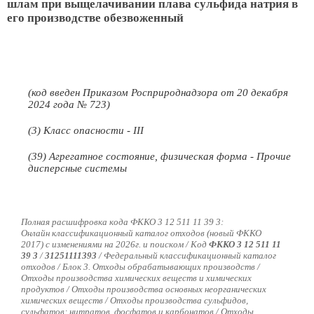
шлам при выщелачивании плава сульфида натрия в
его производстве обезвоженный
(код введен Приказом Росприроднадзора от 20 декабря
2024 года № 723)
(3) Класс опасности - III
(39) Агрегатное состояние, физическая форма - Прочие
дисперсные системы
Полная расшифровка кода ФККО 3 12 511 11 39 3:
Онлайн классификационный каталог отходов (новый ФККО
2017) с изменениями на 2026г. и поиском / Код
ФККО 3 12 511 11
39 3
/
31251111393
/
Федеральный классификационный каталог
отходов / Блок 3. Отходы обрабатывающих производств /
Отходы производства химических веществ и химических
продуктов / Отходы производства основных неорганических
химических веществ / Отходы производства сульфидов,
сульфатов; нитратов, фосфатов и карбонатов / Отходы