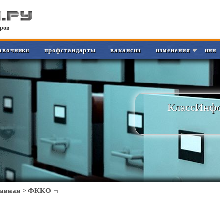
ров
авочники
профстандарты
вакансии
изменения
инн
КлассИнфо
лавная
>
ФККО