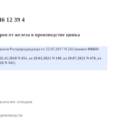
6 12 39 4
ов от железа в производстве цинка
казом Росприроднадзора от 22.05.2017 N 242 (взамен
ФККО
02.11.2018 N 451
,
от 29.03.2021 N 149
,
от 29.07.2021 N 478
,
от
026 N 341
)
аталог отходов
роизводств