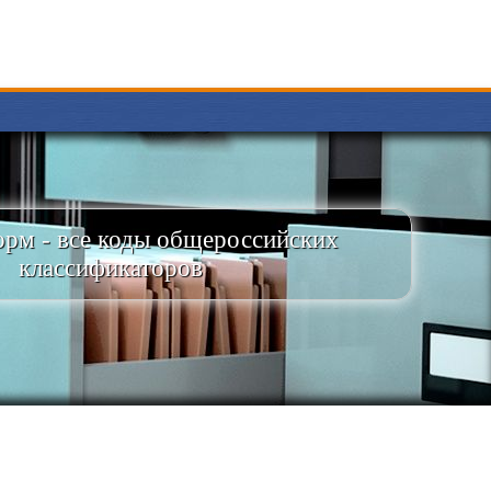
рм - все коды общероссийских
классификаторов