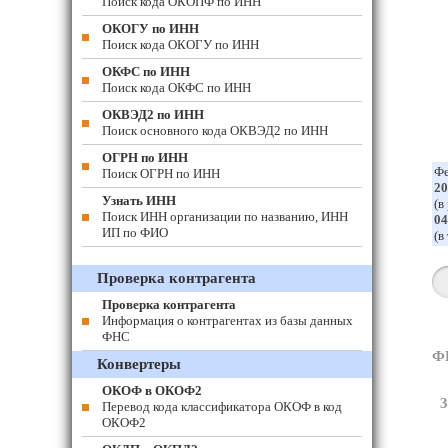
Поиск кода ОКОПФ по ИНН
ОКОГУ по ИНН
Поиск кода ОКОГУ по ИНН
ОКФС по ИНН
Поиск кода ОКФС по ИНН
ОКВЭД2 по ИНН
Поиск основного кода ОКВЭД2 по ИНН
ОГРН по ИНН
Фе
Поиск ОГРН по ИНН
20
Узнать ИНН
(в
Поиск ИНН организации по названию, ИНН
04
ИП по ФИО
(в
Проверка контрагента
Проверка контрагента
Информация о контрагентах из базы данных
ФНС
Ф
Конвертеры
ОКОФ в ОКОФ2
3
Перевод кода классификатора ОКОФ в код
ОКОФ2