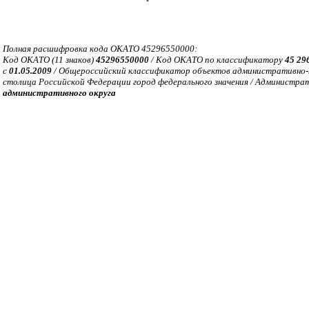
Полная расшифровка кода ОКАТО 45296550000:
Код ОКАТО (11 знаков)
45296550000
/ Код ОКАТО по классификатору
45 29
с
01.05.2009
/ Общероссийский классификатор объектов административно-т
столица Российской Федерации город федерального значения / Администра
административного округа