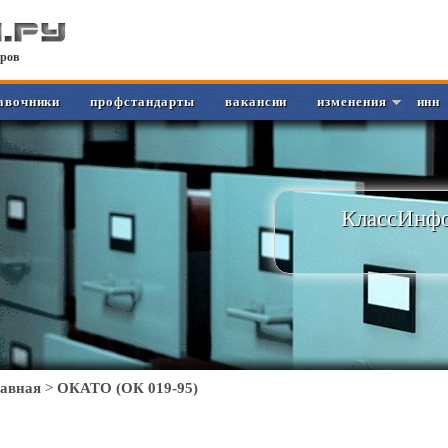
ров
авочники
профстандарты
вакансии
изменения
инн
КлассИнфо
лавная
>
ОКАТО (ОК 019-95)