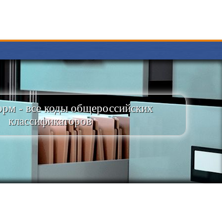
рм - все коды общероссийских
классификаторов