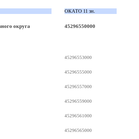
ОКАТО 11 зн.
ного округа
45296550000
45296553000
45296555000
45296557000
45296559000
45296561000
45296565000