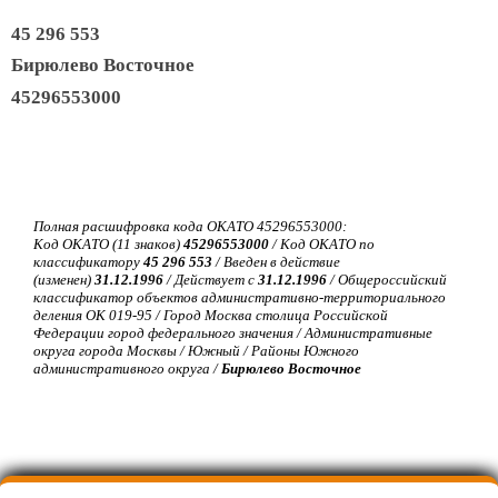
45 296 553
Бирюлево Восточное
45296553000
Полная расшифровка кода ОКАТО 45296553000:
Код ОКАТО (11 знаков)
45296553000
/ Код ОКАТО по
классификатору
45 296 553
/ Введен в действие
(изменен)
31.12.1996
/ Действует с
31.12.1996
/ Общероссийский
классификатор объектов административно-территориального
деления ОК 019-95 / Город Москва столица Российской
Федерации город федерального значения / Административные
округа города Москвы / Южный / Районы Южного
административного округа /
Бирюлево Восточное