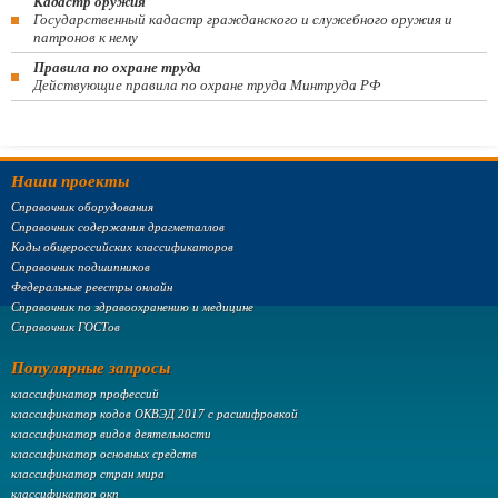
Кадастр оружия
Государственный кадастр гражданского и служебного оружия и
патронов к нему
Правила по охране труда
Действующие правила по охране труда Минтруда РФ
Наши проекты
Справочник оборудования
Справочник содержания драгметаллов
Коды общероссийских классификаторов
Справочник подшипников
Федеральные реестры онлайн
Справочник по здравоохранению и медицине
Справочник ГОСТов
Популярные запросы
классификатор профессий
классификатор кодов ОКВЭД 2017 с расшифровкой
классификатор видов деятельности
классификатор основных средств
классификатор стран мира
классификатор окп