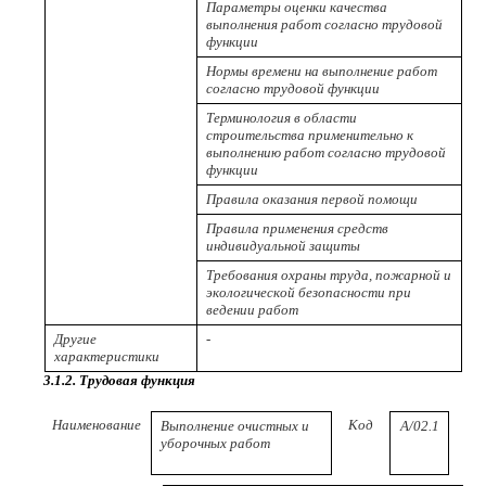
Параметры оценки качества
выполнения работ согласно трудовой
функции
Нормы времени на выполнение работ
согласно трудовой функции
Терминология в области
строительства применительно к
выполнению работ согласно трудовой
функции
Правила оказания первой помощи
Правила применения средств
индивидуальной защиты
Требования охраны труда, пожарной и
экологической безопасности при
ведении работ
Другие
-
характеристики
3.1.2. Трудовая функция
Наименование
Код
Выполнение очистных и
A/02.1
(п
уборочных работ
ква