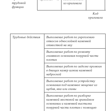
трудовой
из оригинала
функции
Код
Р
оригинала
пр
Трудовые действия
Выполнение работ по укреплению
откосов однослойной каменной
отмосткой на мху
Выполнение работ по ремонту
глиняного основания понурной части
плотин
Выполнение работ по заделке промоин
в днищах камер шлюза каменной
наброской
Выполнение работ по устройству
основания под каменное мощение из
щебня, мха или глины
Выполнение работ по разборке
каменной мостовой на гравийном
основании и каменной выстилки
понурной части плотин с помощью