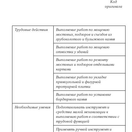
Код
Р
оригинала
пр
Трудовые действия
Выполнение работ по мощению
мостовых, подзоров и съездов из
грубоколотого и булыжного камня
Выполнение работ по мощению
отмостки у зданий
Выполнение работ по ремонту
мостовых и подзоров отдельными
картами
Выполнение работ по укладке
прямоугольной и фигурной
тротуарной плитки
Выполнение работ по установке
бордюрного камня
Необходимые умения
Подготавливать инструмент и
средства малой механизации к
выполнению работ в соответствии с
трудовой функцией
Применять ручной инструмент и