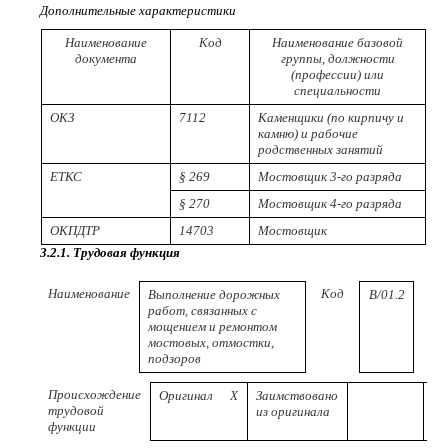
Дополнительные характеристики
Наименование
Код
Наименование базовой
документа
группы, должности
(профессии) или
специальности
ОКЗ
7112
Каменщики (по кирпичу и
камню) и рабочие
родственных занятий
ЕТКС
§ 269
Мостовщик 3-го разряда
§ 270
Мостовщик 4-го разряда
ОКПДТР
14703
Мостовщик
3.2.1. Трудовая функция
Наименование
Код
Выполнение дорожных
B/01.2
(п
работ, связанных с
ква
мощением и ремонтом
мостовых, отмостки,
подзоров
Происхождение
Оригинал
Х
Заимствовано
трудовой
из оригинала
функции