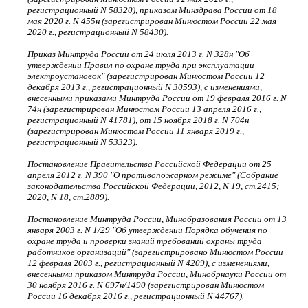
регистрационный N 58320), приказом Минздрава России от 18
мая 2020 г. N 455н (зарегистрирован Минюстом России 22 мая
2020 г., регистрационный N 58430).
Приказ Минтруда России от 24 июля 2013 г. N 328н "Об
утверждении Правил по охране труда при эксплуатации
электроустановок" (зарегистрирован Минюстом России 12
декабря 2013 г., регистрационный N 30593), с изменениями,
внесенными приказами Минтруда России от 19 февраля 2016 г. N
74н (зарегистрирован Минюстом России 13 апреля 2016 г.,
регистрационный N 41781), от 15 ноября 2018 г. N 704н
(зарегистрирован Минюстом России 11 января 2019 г.,
регистрационный N 53323).
Постановление Правительства Российской Федерации от 25
апреля 2012 г. N 390 "О противопожарном режиме" (Собрание
законодательства Российской Федерации, 2012, N 19, ст.2415;
2020, N 18, ст.2889).
Постановление Минтруда России, Минобразования России от 13
января 2003 г. N 1/29 "Об утверждении Порядка обучения по
охране труда и проверки знаний требований охраны труда
работников организаций" (зарегистрировано Минюстом России
12 февраля 2003 г., регистрационный N 4209), с изменениями,
внесенными приказом Минтруда России, Минобрнауки России от
30 ноября 2016 г. N 697н/1490 (зарегистрирован Минюстом
России 16 декабря 2016 г., регистрационный N 44767).