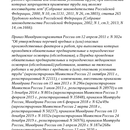
которых запрещается применение труда лиц моложе
восемнадцати лет" (Собрание законодательства Российской
Федерации, 2000, N 10, ст.1131; 2011, N 26, ст.3803); статья 265
Трудового кодекса Российской Федерации (Собрание
законодательства Российской Федерации, 2002, N 1, ст.3; 2013, N
14, ст.1666).
Приказ Минздравсоцразвития России от 12 апреля 2011 г. N 302н
"Об утверждении перечней вредных и (или) опасных
производственных факторов и работ, при выполнении которых
проводятся обязательные предварительные и периодические
медицинские осмотры (обследования), и Порядка проведения
обязательных предварительных и периодических медицинских
осмотров (обследований) работников, занятых на тяжелых
работах и на работах с вредными и (или) опасными условиями
труда" (зарегистрирован Минюстом России 21 октября 2011 г.,
регистрационный N 22111), с изменениями, внесенными приказами
Минздрава России от 15 мая 2013 г. N 296н (зарегистрирован
Минюстом России 3 июля 2013 г., регистрационный N 28970) и от
5 декабря 2014 г. N 801н (зарегистрирован Минюстом России 3
февраля 2015 г., регистрационный N 35848), приказом Минтруда
России, Минздрава России от 6 февраля 2018 г. N 62н/49н
(зарегистрирован Минюстом России 2 марта 2018 г.,
регистрационный N 50237), приказом Минздрава России от 13
декабря 2019 г. N 1032н (зарегистрирован Минюстом России 24
декабря 2019 г., регистрационный N 56976), приказом Минтруда
России, Минздрава России от 3 апреля 2020 г. N 187н/268н
(зарегистрирован Минюстом России 12 мая 2020 г.,