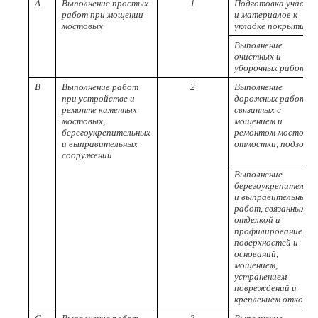
A
Выполнение простых
1
Подготовка участк
работ при мощении
и материалов к
мостовых
укладке покрытия
Выполнение
очистных и
уборочных работ
B
Выполнение работ
2
Выполнение
при устройстве и
дорожных работ,
ремонте каменных
связанных с
мостовых,
мощением и
берегоукрепительных
ремонтом мостовых
и выправительных
отмостки, подзоро
сооружений
Выполнение
берегоукрепительн
и выправительных
работ, связанных с
отделкой и
профилированием
поверхностей и
оснований,
мощением,
устранением
повреждений и
креплением откосов