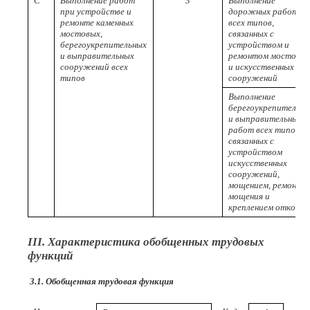
C
Выполнение работ
3
Выполнение
при устройстве и
дорожных работ
ремонте каменных
всех типов,
мостовых,
связанных с
берегоукрепительных
устройством и
и выправительных
ремонтом мостовы
сооружений всех
и искусственных
типов
сооружений
Выполнение
берегоукрепительн
и выправительных
работ всех типов,
связанных с
устройством
искусственных
сооружений,
мощением, ремонто
мощения и
креплением откосов
III. Характеристика обобщенных трудовых
функций
3.1. Обобщенная трудовая функция