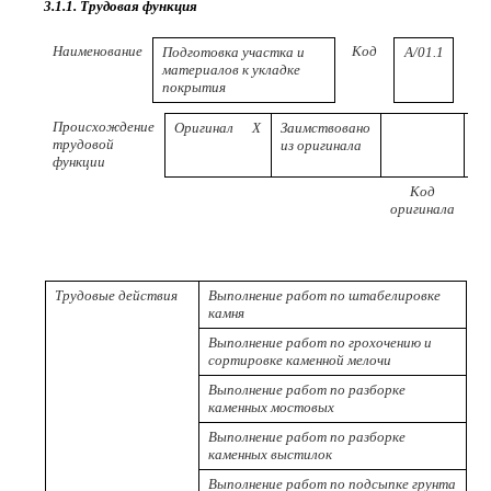
3.1.1. Трудовая функция
Наименование
Код
Подготовка участка и
A/01.1
(п
материалов к укладке
ква
покрытия
Происхождение
Оригинал
Х
Заимствовано
трудовой
из оригинала
функции
Код
Р
оригинала
пр
Трудовые действия
Выполнение работ по штабелировке
камня
Выполнение работ по грохочению и
сортировке каменной мелочи
Выполнение работ по разборке
каменных мостовых
Выполнение работ по разборке
каменных выстилок
Выполнение работ по подсыпке грунта