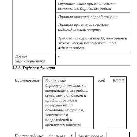
строительства применительно к
выполнению дорожных работ
Правила оказания первой помощи
Правила применения средств
индивидуальной защиты
Требования охраны труда, пожарной и
экологической безопасности при
ведении работ
Другие
-
характеристики
3.2.2. Трудовая функция
Наименование
Код
Выполнение
B/02.2
(п
берегоукрепительных и
ква
выправительных работ,
связанных с отделкой и
профилированием
поверхностей и
оснований, мощением,
устранением
повреждений и
креплением откосов
Происхождение
Оригинал
Х
Заимствовано