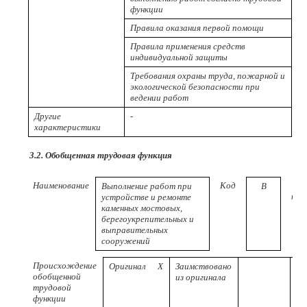
функции
Правила оказания первой помощи
Правила применения средств
индивидуальной защиты
Требования охраны труда, пожарной и
экологической безопасности при
ведении работ
Другие
-
характеристики
3.2. Обобщенная трудовая функция
Наименование
Код
Выполнение работ при
B
ква
устройстве и ремонте
каменных мостовых,
берегоукрепительных и
выправительных
сооружений
Происхождение
Оригинал
Х
Заимствовано
обобщенной
из оригинала
трудовой
функции