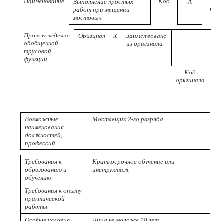
Наименование
Код
Выполнение простых
A
ква
работ при мощении
мостовых
Происхождение
Оригинал
Х
Заимствовано
обобщенной
из оригинала
трудовой
функции
Код
Р
оригинала
пр
Возможные
Мостовщик 2-го разряда
наименования
должностей,
профессий
Требования к
Краткосрочное обучение или
образованию и
инструктаж
обучению
Требования к опыту
-
практической
работы
Особые условия
Лица не моложе 18 лет