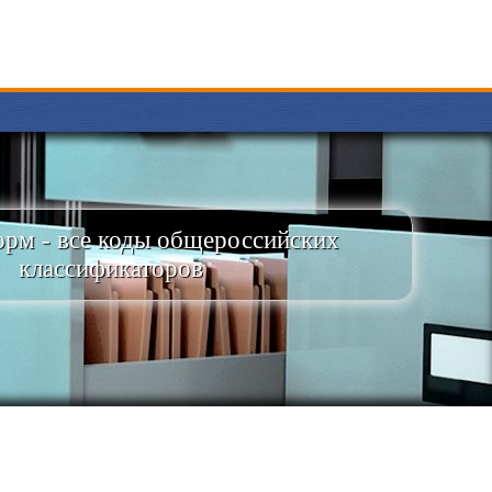
рм - все коды общероссийских
классификаторов