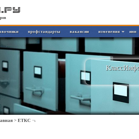
ров
авочники
профстандарты
вакансии
изменения
инн
КлассИнфо
лавная
>
ЕТКС