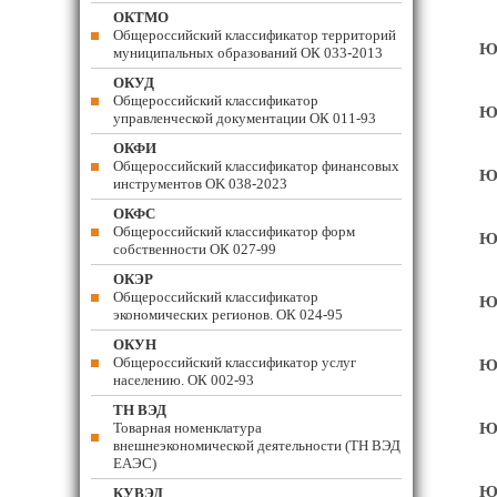
ОКТМО
Общероссийский классификатор территорий
Юв
муниципальных образований ОК 033-2013
ОКУД
Общероссийский классификатор
Юв
управленческой документации ОК 011-93
ОКФИ
Общероссийский классификатор финансовых
Юв
инструментов OK 038-2023
ОКФС
Общероссийский классификатор форм
Юв
собственности ОК 027-99
ОКЭР
Общероссийский классификатор
Юв
экономических регионов. ОК 024-95
ОКУН
Общероссийский классификатор услуг
Юв
населению. ОК 002-93
ТН ВЭД
Товарная номенклатура
Юв
внешнеэкономической деятельности (ТН ВЭД
ЕАЭС)
Юв
КУВЭД