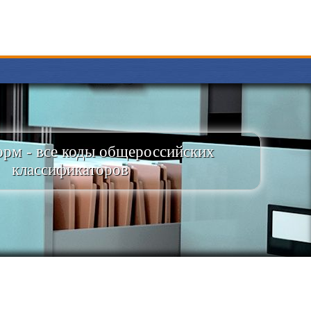
рм - все коды общероссийских
классификаторов