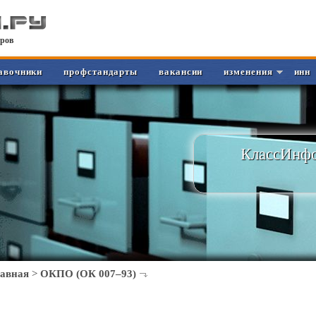
ров
авочники
профстандарты
вакансии
изменения
инн
КлассИнфо
лавная
>
ОКПО (ОК 007–93)