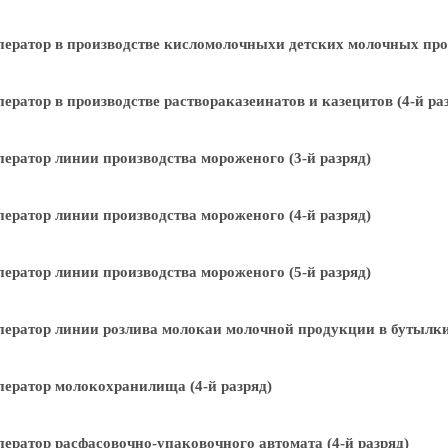
ератор в производстве кисломолочныхи детских молочных прод
ератор в производстве раствораказеинатов и казецитов (4-й ра
ератор линии производства мороженого (3-й разряд)
ератор линии производства мороженого (4-й разряд)
ератор линии производства мороженого (5-й разряд)
ератор линии розлива молокаи молочной продукции в бутылки 
ератор молокохранилища (4-й разряд)
ератор расфасовочно-упаковочного автомата (4-й разряд)