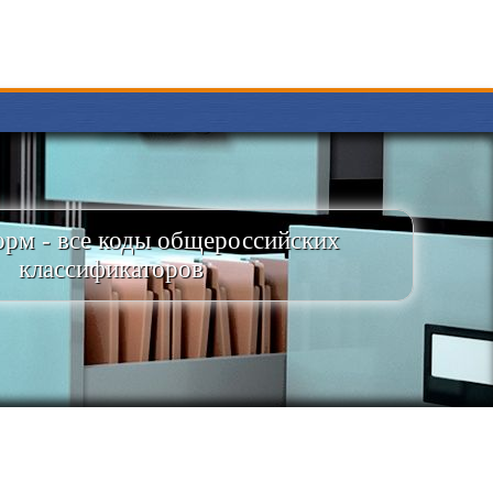
рм - все коды общероссийских
классификаторов