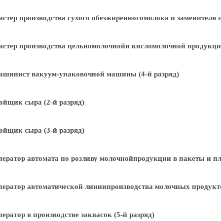
стер производства сухого обезжиренногомолока и заменителя ц
стер производства цельномолочнойи кисломолочной продукции
ашинист вакуум-упаковочной машины (4-й разряд)
йщик сыра (2-й разряд)
йщик сыра (3-й разряд)
ератор автомата по розливу молочнойпродукции в пакеты и пле
ератор автоматической линиипроизводства молочных продуктов
ератор в производстве заквасок (5-й разряд)