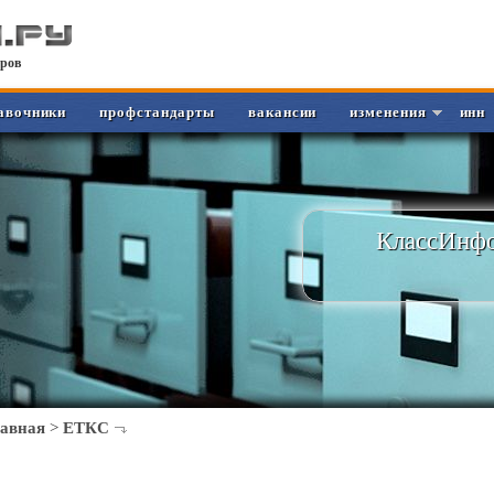
ров
авочники
профстандарты
вакансии
изменения
инн
КлассИнфо
лавная
>
ЕТКС